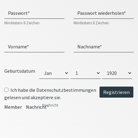
Mindestens 8 Zeichen.
Mindestens 8 Zeichen.
Geburtsdatum
Year
Ich habe die
Datenschutzbestimmungen
Month
Registrieren
gelesen und akzeptiere sie.
Day
Nachricht
Member
Nachricht*